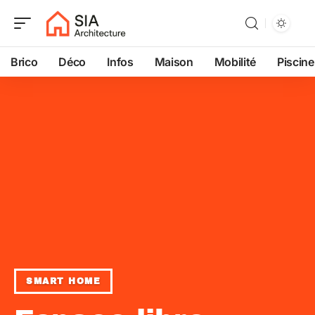
Brico
Déco
Infos
Maison
Mobilité
Piscine
SMART HOME