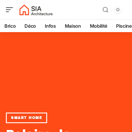
Brico
Déco
Infos
Maison
Mobilité
Piscine
SMART HOME