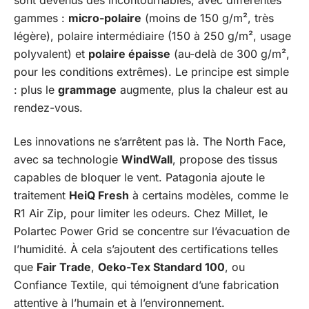
sont devenus des incontournables, avec différentes
gammes :
micro-polaire
(moins de 150 g/m², très
légère), polaire intermédiaire (150 à 250 g/m², usage
polyvalent) et
polaire épaisse
(au-delà de 300 g/m²,
pour les conditions extrêmes). Le principe est simple
: plus le
grammage
augmente, plus la chaleur est au
rendez-vous.
Les innovations ne s’arrêtent pas là. The North Face,
avec sa technologie
WindWall
, propose des tissus
capables de bloquer le vent. Patagonia ajoute le
traitement
HeiQ Fresh
à certains modèles, comme le
R1 Air Zip, pour limiter les odeurs. Chez Millet, le
Polartec Power Grid se concentre sur l’évacuation de
l’humidité. À cela s’ajoutent des certifications telles
que
Fair Trade
,
Oeko-Tex Standard 100
, ou
Confiance Textile, qui témoignent d’une fabrication
attentive à l’humain et à l’environnement.