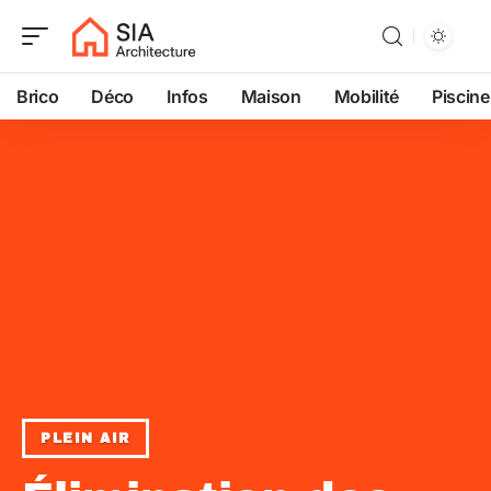
Brico
Déco
Infos
Maison
Mobilité
Piscine
PLEIN AIR