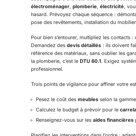
électroménager
,
plomberie
,
électricité
, vou
hasard. Prévoyez chaque séquence : démontag
pose des revêtements, installation du mobilier,
Pour bien s’entourer, multipliez les contacts : 
Demandez des
devis détaillés
: ils doivent fa
référence des matériaux, sans oublier les garan
la plomberie, c’est le
DTU 60.1
. Exigez systé
professionnel.
Trois points de vigilance pour affiner votre es
Pesez le coût des
meubles
selon la gamme 
Calculez le budget à prévoir pour le
carrel
Renseignez-vous sur les
aides financières
p
Planifiez les interventions dans l’ordre : adap