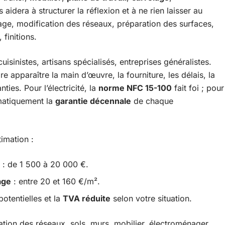
s aidera à structurer la réflexion et à ne rien laisser au
e, modification des réseaux, préparation des surfaces,
 finitions.
cuisinistes, artisans spécialisés, entreprises généralistes.
ire apparaître la main d’œuvre, la fourniture, les délais, la
ties. Pour l’électricité, la
norme NFC 15-100
fait foi ; pour
matiquement la
garantie décennale
de chaque
timation :
: de 1 500 à 20 000 €.
age
: entre 20 et 160 €/m².
otentielles et la
TVA réduite
selon votre situation.
tation des réseaux, sols, murs, mobilier, électroménager.