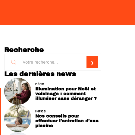
Recherche
Les dernières news
DÉCO
Illumination pour Noël et
voisinage : comment
illuminer sans déranger ?
INFOS
Nos conseils pour
effectuer l’entretien d’une
piscine