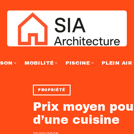
ISON
MOBILITÉ
PISCINE
PLEIN AIR
PROPRIÉTÉ
Prix moyen pou
d’une cuisine