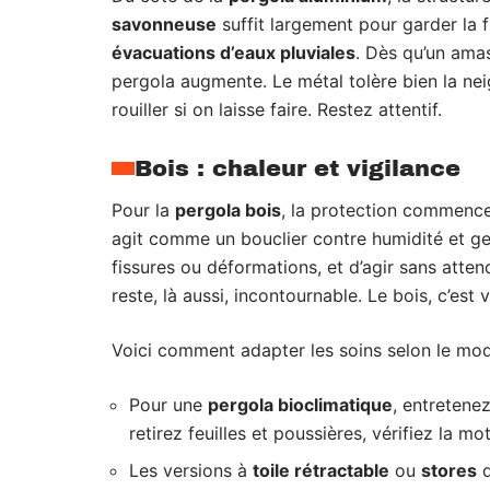
savonneuse
suffit largement pour garder la fi
évacuations d’eaux pluviales
. Dès qu’un amas 
pergola augmente. Le métal tolère bien la neig
rouiller si on laisse faire. Restez attentif.
Bois : chaleur et vigilance
Pour la
pergola bois
, la protection commenc
agit comme un bouclier contre humidité et gel
fissures ou déformations, et d’agir sans atte
reste, là aussi, incontournable. Le bois, c’est vi
Voici comment adapter les soins selon le mod
Pour une
pergola bioclimatique
, entretene
retirez feuilles et poussières, vérifiez la m
Les versions à
toile rétractable
ou
stores
d