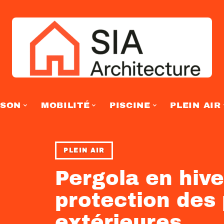
ISON
MOBILITÉ
PISCINE
PLEIN AIR
PLEIN AIR
Pergola en hive
protection des
extérieures