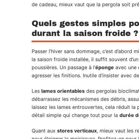
de cadeau, mieux vaut que la pergola soit prê
Quels gestes simples po
durant la saison froide ?
Passer l’hiver sans dommage, c’est d’abord m
la saison froide installée, il suffit souvent d’u
poussières. Un passage à l’
éponge
avec une e
agresser les finitions. Inutile d’insister avec 
Les
lames orientables
des pergolas bioclimati
débarrassez les mécanismes des débris, assu
laissez les lames entrouvertes, cela réduit la 
détail simple qui change tout pour la
durée d
Quant aux
stores verticaux
, mieux vaut les r
pour éloigner la moisissure. Profitez-en pour in