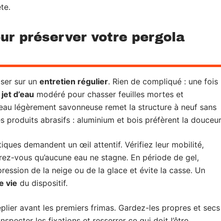
te.
ur préserver votre pergola
iser sur un
entretien régulier
. Rien de compliqué : une fois
n
jet d’eau
modéré pour chasser feuilles mortes et
au légèrement savonneuse remet la structure à neuf sans
des produits abrasifs : aluminium et bois préfèrent la douceur
ques demandent un œil attentif. Vérifiez leur mobilité,
rez-vous qu’aucune eau ne stagne. En période de gel,
pression de la neige ou de la glace et évite la casse. Un
e vie
du dispositif.
eplier avant les premiers frimas. Gardez-les propres et secs
specter les fixations et resserrer ce qui doit l’être.