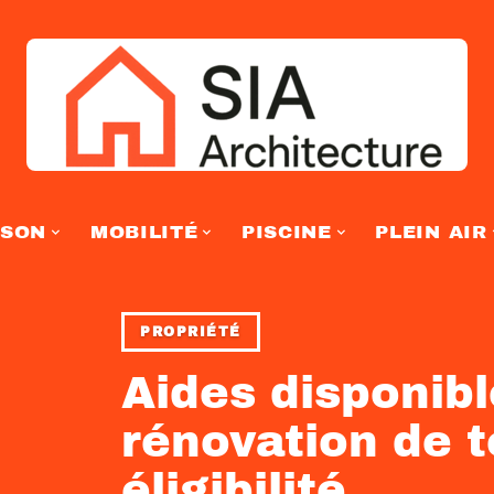
ISON
MOBILITÉ
PISCINE
PLEIN AIR
PROPRIÉTÉ
Aides disponibl
rénovation de to
éligibilité