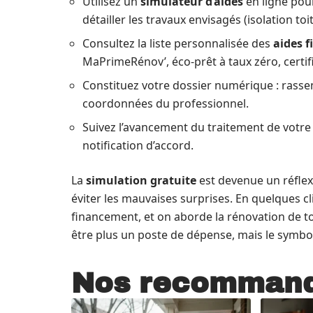
Utilisez un
simulateur d’aides
en ligne pour
détailler les travaux envisagés (isolation to
Consultez la liste personnalisée des
aides f
MaPrimeRénov’, éco-prêt à taux zéro, certif
Constituez votre dossier numérique : rassemb
coordonnées du professionnel.
Suivez l’avancement du traitement de votre
notification d’accord.
La
simulation gratuite
est devenue un réflex
éviter les mauvaises surprises. En quelques cl
financement, et on aborde la rénovation de toi
être plus un poste de dépense, mais le symbole
Nos recommand