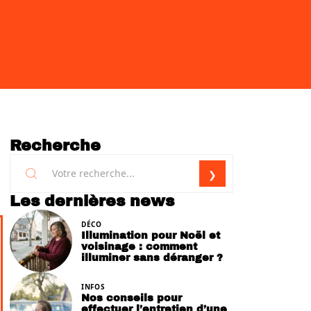
Recherche
Les dernières news
DÉCO
Illumination pour Noël et
voisinage : comment
illuminer sans déranger ?
INFOS
Nos conseils pour
effectuer l’entretien d’une