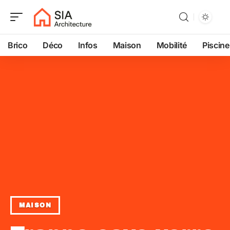
Brico
Déco
Infos
Maison
Mobilité
Piscine
MAISON