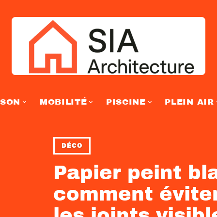
ISON
MOBILITÉ
PISCINE
PLEIN AIR
DÉCO
Papier peint bla
comment éviter
les joints visibl